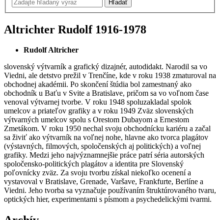
Altrichter Rudolf
1916-1978
Rudolf Altricher
slovenský výtvarník a grafický dizajnér, autodidakt. Narodil sa vo
Viedni, ale detstvo prežil v Trenčíne, kde v roku 1938 zmaturoval na
obchodnej akadémii. Po skončení štúdia bol zamestnaný ako
obchodník u Baťu v Svite a Bratislave, pričom sa vo voľnom čase
venoval výtvarnej tvorbe. V roku 1948 spoluzakladal spolok
umelcov a priateľov grafiky a v roku 1949 Zväz slovenských
výtvarných umelcov spolu s Orestom Dubayom a Ernestom
Zmetákom. V roku 1950 nechal svoju obchodnícku kariéru a začal
sa živiť ako výtvarník na voľnej nohe, hlavne ako tvorca plagátov
(výstavných, filmových, spoločenských aj politických) a voľnej
grafiky. Medzi jeho najvýznamnejšie práce patrí séria autorských
spoločensko-politických plagátov a identita pre Slovenský
poľovnícky zväz. Za svoju tvorbu získal niekoľko ocenení a
vystavoval v Bratislave, Grenade, Varšave, Frankfurte, Berlíne a
Viedni. Jeho tvorba sa vyznačuje používaním štruktúrovaného tvaru,
optických hier, experimentami s písmom a psychedelickými tvarmi.