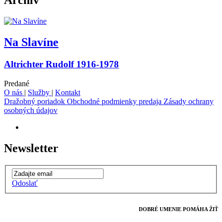
Archív
Na Slavíne
Altrichter Rudolf 1916-1978
Predané
O nás
|
Služby
|
Kontakt
Dražobný poriadok
Obchodné podmienky predaja
Zásady ochrany
osobných údajov
Newsletter
Odoslať
DOBRÉ UMENIE POMÁHA ŽIŤ