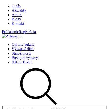
O nás
Aktuality
Autori
Blogy
Kontakt
Prihlásenie
Registrácia
On-line aukcie
Výtvarné diela
Starožitnosti
Predajné výstavy
ARS LEGIS