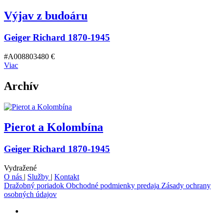
Výjav z budoáru
Geiger Richard 1870-1945
#A008803
480 €
Viac
Archív
Pierot a Kolombína
Geiger Richard 1870-1945
Vydražené
O nás
|
Služby
|
Kontakt
Dražobný poriadok
Obchodné podmienky predaja
Zásady ochrany
osobných údajov