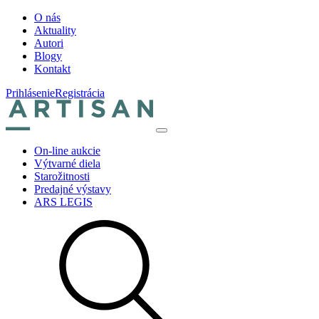
O nás
Aktuality
Autori
Blogy
Kontakt
Prihlásenie
Registrácia
On-line aukcie
Výtvarné diela
Starožitnosti
Predajné výstavy
ARS LEGIS