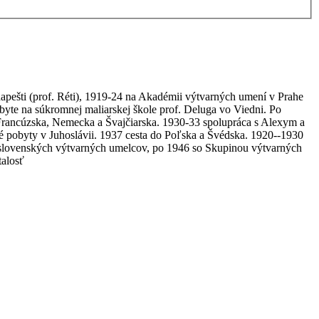
apešti (prof. Réti), 1919-24 na Akadémii výtvarných umení v Prahe
yte na súkromnej maliarskej škole prof. Deluga vo Viedni. Po
 Francúzska, Nemecka a Švajčiarska. 1930-33 spolupráca s Alexym a
é pobyty v Juhoslávii. 1937 cesta do Poľska a Švédska. 1920--1930
 slovenských výtvarných umelcov, po 1946 so Skupinou výtvarných
talosť