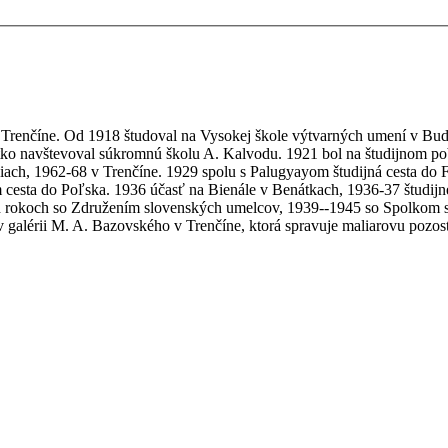
 Trenčíne. Od 1918 študoval na Vysokej škole výtvarných umení v Bud
tko navštevoval súkromnú školu A. Kalvodu. 1921 bol na študijnom pob
iach, 1962-68 v Trenčíne. 1929 spolu s Palugyayom študijná cesta do
cesta do Poľska. 1936 účasť na Bienále v Benátkach, 1936-37 študijn
ych rokoch so Združením slovenských umelcov, 1939--1945 so Spolkom
v galérii M. A. Bazovského v Trenčíne, ktorá spravuje maliarovu pozos