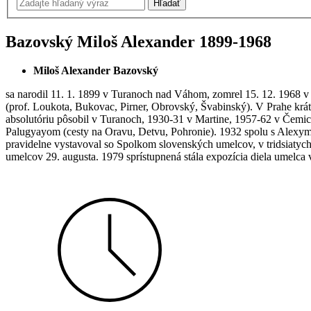
Bazovský Miloš Alexander
1899-1968
Miloš Alexander Bazovský
sa narodil 11. 1. 1899 v Turanoch nad Váhom, zomrel 15. 12. 1968 v
(prof. Loukota, Bukovac, Pirner, Obrovský, Švabinský). V Prahe krá
absolutóriu pôsobil v Turanoch, 1930-31 v Martine, 1957-62 v Čemic
Palugyayom (cesty na Oravu, Detvu, Pohronie). 1932 spolu s Alexym 
pravidelne vystavoval so Spolkom slovenských umelcov, v tridsiat
umelcov 29. augusta. 1979 sprístupnená stála expozícia diela umelca 