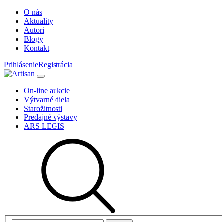
O nás
Aktuality
Autori
Blogy
Kontakt
Prihlásenie
Registrácia
On-line aukcie
Výtvarné diela
Starožitnosti
Predajné výstavy
ARS LEGIS