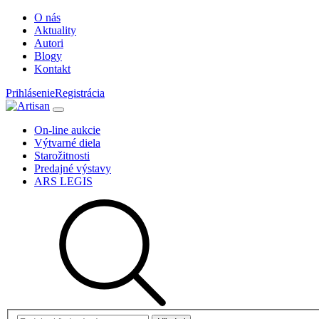
O nás
Aktuality
Autori
Blogy
Kontakt
Prihlásenie
Registrácia
On-line aukcie
Výtvarné diela
Starožitnosti
Predajné výstavy
ARS LEGIS