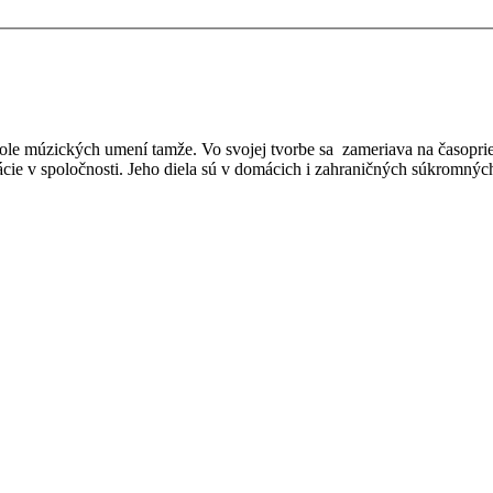
ole múzických umení tamže. Vo svojej tvorbe sa zameriava na časopri
tuácie v spoločnosti. Jeho diela sú v domácich i zahraničných súkromnýc