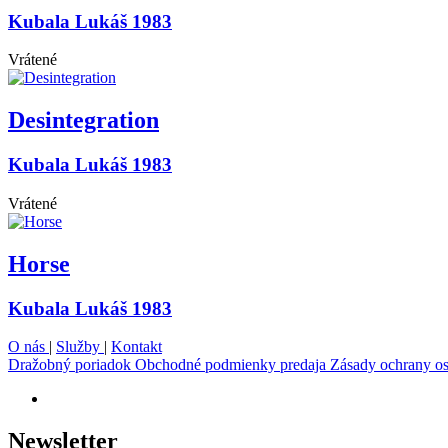
Kubala Lukáš 1983
Vrátené
Desintegration
Kubala Lukáš 1983
Vrátené
Horse
Kubala Lukáš 1983
O nás
|
Služby
|
Kontakt
Dražobný poriadok
Obchodné podmienky predaja
Zásady ochrany o
Newsletter