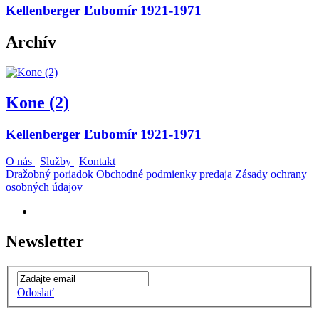
Kellenberger Ľubomír 1921-1971
Archív
Kone (2)
Kellenberger Ľubomír 1921-1971
O nás
|
Služby
|
Kontakt
Dražobný poriadok
Obchodné podmienky predaja
Zásady ochrany
osobných údajov
Newsletter
Odoslať