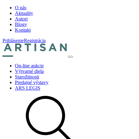
O nás
Aktuality
Autori
Blogy
Kontakt
Prihlásenie
Registrácia
On-line aukcie
Výtvarné diela
Starožitnosti
Predajné výstavy
ARS LEGIS