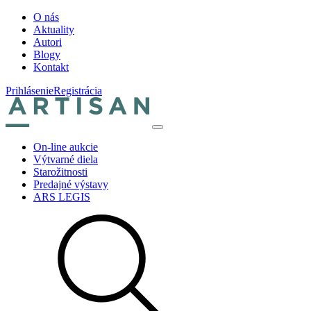
O nás
Aktuality
Autori
Blogy
Kontakt
Prihlásenie
Registrácia
On-line aukcie
Výtvarné diela
Starožitnosti
Predajné výstavy
ARS LEGIS