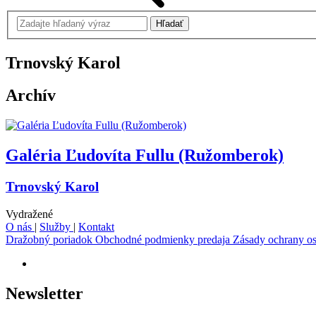
Trnovský Karol
Archív
Galéria Ľudovíta Fullu (Ružomberok)
Trnovský Karol
Vydražené
O nás
|
Služby
|
Kontakt
Dražobný poriadok
Obchodné podmienky predaja
Zásady ochrany o
Newsletter