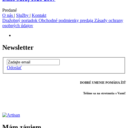
Predané
O nás
|
Služby
|
Kontakt
Dražobný poriadok
Obchodné podmienky predaja
Zásady ochrany
osobných údajov
Newsletter
Odoslať
DOBRÉ UMENIE POMÁHA ŽIŤ
Tešíme sa na stretnutia s Vami!
Mám záujem