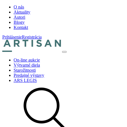
O nás
Aktuality
Autori
Blogy
Kontakt
Prihlásenie
Registrácia
On-line aukcie
Výtvarné diela
Starožitnosti
Predajné výstavy
ARS LEGIS