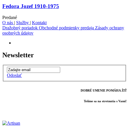
Fedora Jozef 1910-1975
Predané
O nás
|
Služby
|
Kontakt
Dražobný poriadok
Obchodné podmienky predaja
Zásady ochrany
osobných údajov
Newsletter
Odoslať
DOBRÉ UMENIE POMÁHA ŽIŤ
Tešíme sa na stretnutia s Vami!