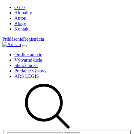
O nás
Aktuality
Autori
Blogy
Kontakt
Prihlásenie
Registrácia
On-line aukcie
Výtvarné diela
Starožitnosti
Predajné výstavy
ARS LEGIS