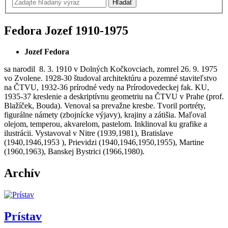
Fedora Jozef
1910-1975
Jozef Fedora
sa narodil 8. 3. 1910 v Dolných Kočkovciach, zomrel 26. 9. 1975
vo Zvolene. 1928-30 študoval architektúru a pozemné staviteľstvo
na ČTVU, 1932-36 prírodné vedy na Prírodovedeckej fak. KU,
1935-37 kreslenie a deskriptívnu geometriu na ČTVU v Prahe (prof.
Blažíček, Bouda). Venoval sa prevažne kresbe. Tvoril portréty,
figurálne námety (zbojnícke výjavy), krajiny a zátišia. Maľoval
olejom, temperou, akvarelom, pastelom. Inklinoval ku grafike a
ilustrácii. Vystavoval v Nitre (1939,1981), Bratislave
(1940,1946,1953 ), Prievidzi (1940,1946,1950,1955), Martine
(1960,1963), Banskej Bystrici (1966,1980).
Archív
Prístav