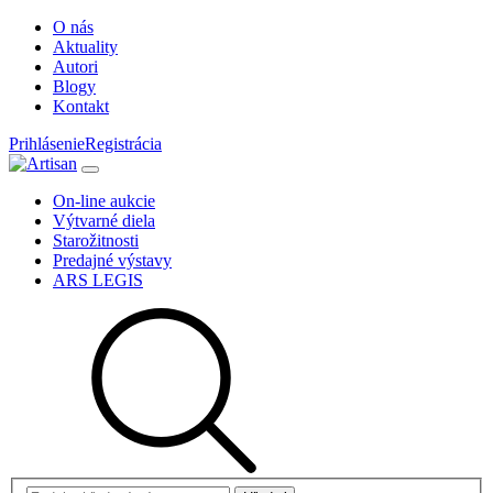
O nás
Aktuality
Autori
Blogy
Kontakt
Prihlásenie
Registrácia
On-line aukcie
Výtvarné diela
Starožitnosti
Predajné výstavy
ARS LEGIS