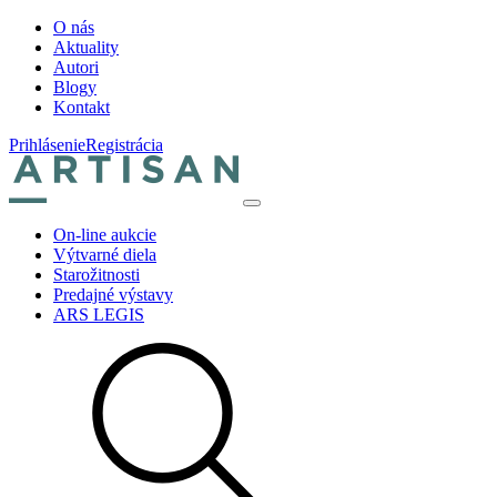
O nás
Aktuality
Autori
Blogy
Kontakt
Prihlásenie
Registrácia
On-line aukcie
Výtvarné diela
Starožitnosti
Predajné výstavy
ARS LEGIS