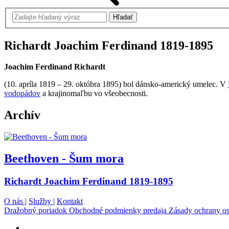
Richardt Joachim Ferdinand
1819-1895
Joachim Ferdinand Richardt
(10. apríla 1819 – 29. októbra 1895) bol dánsko-americký umelec.
V
vodopádov
a krajinomaľbu vo všeobecnosti.
Archív
Beethoven - Šum mora
Richardt Joachim Ferdinand 1819-1895
O nás
|
Služby
|
Kontakt
Dražobný poriadok
Obchodné podmienky predaja
Zásady ochrany o