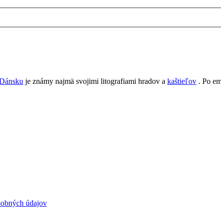
Dánsku
je známy najmä svojimi litografiami hradov a
kaštieľov
.
Po em
sobných údajov