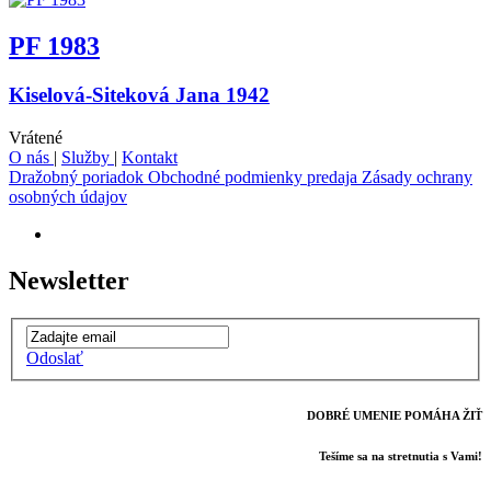
PF 1983
Kiselová-Siteková Jana 1942
Vrátené
O nás
|
Služby
|
Kontakt
Dražobný poriadok
Obchodné podmienky predaja
Zásady ochrany
osobných údajov
Newsletter
Odoslať
DOBRÉ UMENIE POMÁHA ŽIŤ
Tešíme sa na stretnutia s Vami!