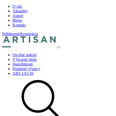
O nás
Aktuality
Autori
Blogy
Kontakt
Prihlásenie
Registrácia
On-line aukcie
Výtvarné diela
Starožitnosti
Predajné výstavy
ARS LEGIS