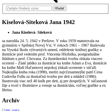
Kiselová-Siteková Jana
1942
Jana Kiselová- Siteková
sa narodila 24. 5. 1942 v Prešove. V roku 1959 maturovala na
gymnáziu v Spišskej Novej Vsi. V rokoch 1961 – 1967 študovala
na Vysokú školu výtvarných umení, oddelenie knižnej grafiky a
ilustrácie pod vedením prof. Vincenta Hložníka, postgraduálne
štúdium u prof. Chovana. Za ilustrátorskú tvorbu získala viacero
ocenení – Zlaté jablko za ilustrácie ku knihe Adam a Eva, ilustrácie
ku knihe Maši Haľamovej nepokoj získali ocenenie v súťaži
Najkrajšia kniha roka (1998), medzi najvýznamnejšie patrí Cena
Ľudovíta Fullu za ilustračnú tvorbu pre deti a mládež (1986).
Ilustrovala viac než 40 kníh pre deti, aj pre dospelých. V súčasnosti
žije a tvorí v Bratislave a venuje sa ilustráciám, voľnej grafike a ex
librisu.
Archív