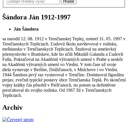
Šándora Ján
1912-1997
Ján Šándora
sa narodil 12. 08. 1912 v Trenčianskej Teplej, zomrel 31. 05. 1997 v
Trenčianskych Tepliciach. Ľudovú školu navštevoval v rodisku,
meštiansku v Trenčianskych Tepliciach. Študoval na umeleckej
priemyslovke v Bratislave, kde ho učili Mikuláš Galanda a Ľudovít
Fulla. Pokračoval na Akadémii výtvarných umení v Prahe a neskôr
na Akadémii výtvarných umení vo Viedni. V tom čase už svoje
diela vystavuje v Berlíne, Drážďanoch, v Mníchove i vo Viedni.
1944 Šandora prvý raz vystavoval v Trenčíne. Dominoval figurálny
prejav, zvečnil typické postavy obce Trenčianska Teplá. Po skončení
vojny krátky čas pôsobil v Piešťanoch, no potom sa definitívne
presťahoval do svojho rodiska. Od 1967 žil v Trenčianskych
Tepliciach.
Archív