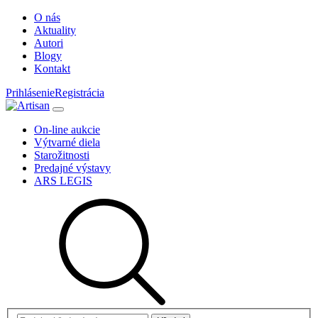
O nás
Aktuality
Autori
Blogy
Kontakt
Prihlásenie
Registrácia
On-line aukcie
Výtvarné diela
Starožitnosti
Predajné výstavy
ARS LEGIS