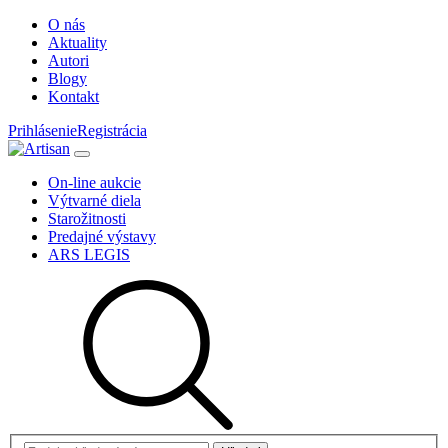
O nás
Aktuality
Autori
Blogy
Kontakt
Prihlásenie
Registrácia
On-line aukcie
Výtvarné diela
Starožitnosti
Predajné výstavy
ARS LEGIS