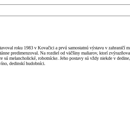
tavoval roku 1983 v Kovačici a prvú samostatnú výstavu v zahraničí mal
ánne predimenzoval. Na rozdiel od väčšiny maliarov, ktorí zvýrazňova
áre sú melancholické, robotnícke. Jeho postavy sú vždy niekde v dedine
víno, dedinskí hudobníci.