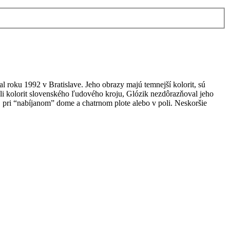
 roku 1992 v Bratislave. Jeho obrazy majú temnejší kolorit, sú
li kolorit slovenského ľudového kroju, Glózik nezdôrazňoval jeho
, pri “nabíjanom” dome a chatrnom plote alebo v poli. Neskoršie