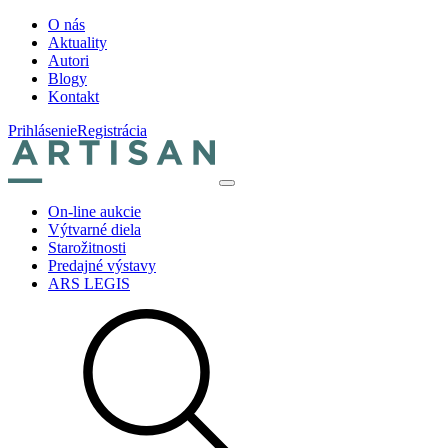
O nás
Aktuality
Autori
Blogy
Kontakt
Prihlásenie
Registrácia
On-line aukcie
Výtvarné diela
Starožitnosti
Predajné výstavy
ARS LEGIS