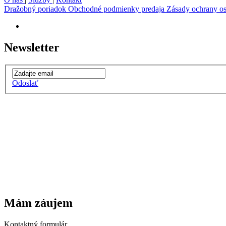
Dražobný poriadok
Obchodné podmienky predaja
Zásady ochrany o
Newsletter
Odoslať
Mám záujem
Kontaktný formulár