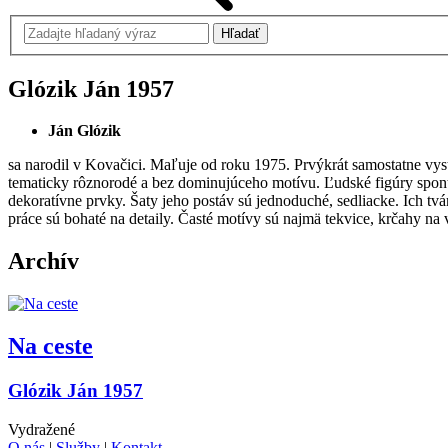
Glózik Ján
1957
Ján Glózik
sa narodil v Kovačici. Maľuje od roku 1975. Prvýkrát samostatne vys
tematicky rôznorodé a bez dominujúceho motívu. Ľudské figúry spont
dekoratívne prvky. Šaty jeho postáv sú jednoduché, sedliacke. Ich tv
práce sú bohaté na detaily. Časté motívy sú najmä tekvice, krčahy na 
Archív
Na ceste
Glózik Ján 1957
Vydražené
O nás
|
Služby
|
Kontakt