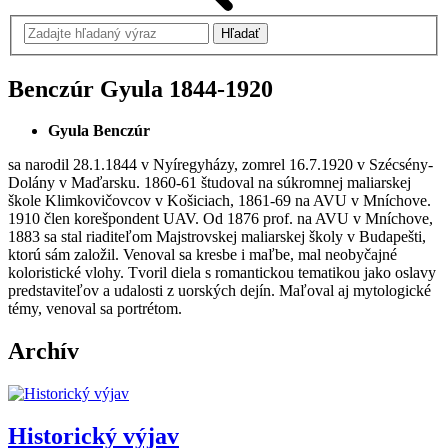
Benczúr Gyula
1844-1920
Gyula Benczúr
sa narodil 28.1.1844 v Nyíregyházy, zomrel 16.7.1920 v Szécsény-
Dolány v Maďarsku. 1860-61 študoval na súkromnej maliarskej
škole Klimkovičovcov v Košiciach, 1861-69 na AVU v Mníchove.
1910 člen korešpondent UAV. Od 1876 prof. na AVU v Mníchove,
1883 sa stal riaditeľom Majstrovskej maliarskej školy v Budapešti,
ktorú sám založil. Venoval sa kresbe i maľbe, mal neobyčajné
koloristické vlohy. Tvoril diela s romantickou tematikou jako oslavy
predstaviteľov a udalosti z uorských dejín. Maľoval aj mytologické
témy, venoval sa portrétom.
Archív
Historický výjav