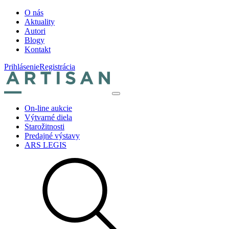
O nás
Aktuality
Autori
Blogy
Kontakt
Prihlásenie
Registrácia
On-line aukcie
Výtvarné diela
Starožitnosti
Predajné výstavy
ARS LEGIS