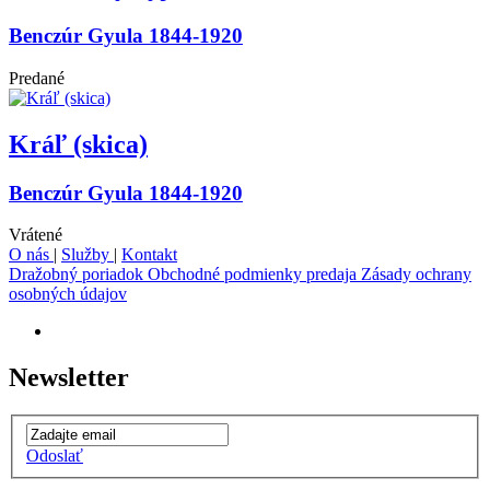
Benczúr Gyula 1844-1920
Predané
Kráľ (skica)
Benczúr Gyula 1844-1920
Vrátené
O nás
|
Služby
|
Kontakt
Dražobný poriadok
Obchodné podmienky predaja
Zásady ochrany
osobných údajov
Newsletter
Odoslať