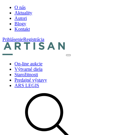
O nás
Aktuality
Autori
Blogy
Kontakt
Prihlásenie
Registrácia
On-line aukcie
Výtvarné diela
Starožitnosti
Predajné výstavy
ARS LEGIS