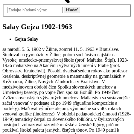
Salay Gejza
1902-1963
Gejza Salay
sa narodil 5. 5. 1902 v Žiline, zomrel 11. 5. 1963 v Bratislave.
Študoval na gymnáziu v Žiline, potom sochárstvo najskôr na
Vysokej umelecko-priemyslovej škole (prof. Mařatka, Štipl), 1923-
1926 maliarstvo na Akadémii výtvarných umení v Prahe (prof.
Obrovský, Kratochvíl). Pôsobil dvadsaťsedem rokov ako profesor
kreslenia, deskriptívnej geometrie a matematiky na gymnáziách v
Kežmarku, Žiline, Nových Zámkoch a v Bratislave. V
medzivojnovom období člen Spolku slovenských umelcov a
Umeleckej besedy, po vojne člen spolku Bohúň. Po 1949 člen
Zväzu slovenských výtvarných umelcov. Maliarstvu sa sústavnejšie
začal venovať v podstate až po 1949 (figurálne kompozície a
portréty). Maľoval výlučne olejom, výnimočne sa v 40. rokoch
venoval grafike (linoleorez). V období pedagogickej činnosti (1926-
1949) tematicky čerpal zo slovenského folklóru, v štylizovaných
postojoch zobrazoval rázovité mužské a ženské figúry, pričom
používal širokú paletu jasných, čistých tónov. Po 1949 patril k