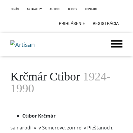
O NÁS
AKTUALITY
AUTORI
BLOGY
KONTAKT
PRIHLÁSENIE
REGISTRÁCIA
Krčmár Ctibor
1924-
1990
Ctibor Krčmár
sa narodil v v Semerove, zomrel v Piešťanoch.