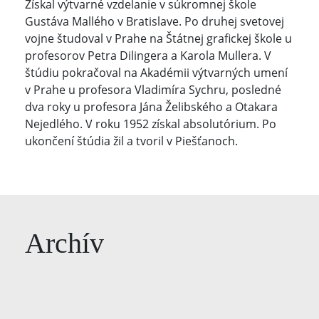
Získal výtvarné vzdelanie v súkromnej škole
Gustáva Mallého v Bratislave. Po druhej svetovej
vojne študoval v Prahe na Štátnej grafickej škole u
profesorov Petra Dilingera a Karola Mullera. V
štúdiu pokračoval na Akadémii výtvarných umení
v Prahe u profesora Vladimíra Sychru, posledné
dva roky u profesora Jána Želibského a Otakara
Nejedlého. V roku 1952 získal absolutórium. Po
ukončení štúdia žil a tvoril v Piešťanoch.
Archív