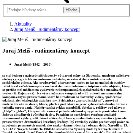
Aktuality
Juraj Meliš - rudimentárny koncept
Juraj Meliš - rudimentárny koncept
Juraj Meliš (1942 – 2016)
sa stal jednou z najosobitejších postáv výtvarnej scény na Slovensku, umelcom naliehavej
etickej výzvy, ale hlavne autorom osobitého, novátorského a anti-tradičného
sochárskeho videnia. Ako predstaviteľ alternatívnej scény počas normalizácie svojsky
reflektoval vzťah konceptu a sochárskeho, neo-dadaizmom inšpirovaného objektu, ktorý
sa preňho stal médiom na vyslovenie nekompromisných spoločenských a morálnych
výziev (K. Bajcurová). Na výtvarnú scénu vstupuje už v 70. rokoch monumentálne
komponovanými prostrediami, ktoré boli reakciou na slovenský vidiek, spoločenské
udalosti, ale i ekologickú víziu krajiny. Prichádza s „naturalistickými“, surovými
materiálmi ako sú drevo, klince, plech a pod, ktoré najviac vyhovovali obsahu, forme i
technike spracovania. Neskôr vzniká cyklus asambláží, objektov, reliéfov pod názvom
„Help“ a „Idea“, ktorými zdôrazňoval potrebu občianskej výpovede prostredníctvom
dobovo aktuálnych i výstižných slov. Paralelne so sochárskou tvorbou vznikajú
rovnomenné cykly grafík, ktoré zdôrazňujú konceptuálnu líniu a expresivitu výpovede
prostredníctvo dramatickej kresebnej šrafúry. Iný rozsiahly cyklus predstavujú práce so
zapojením posmrtných masiek ako znaku vlastnej identity i obrazu doby. Narodil sa 13.
7. 1942 v Nových Zámkoch. 1960-66 študoval na Vysokej škole výtvarných umení v
Bratislave (prof. Jozef Kostka). Po ukončení štúdia zostal žiť a tvoriť v Bratislave, kde si