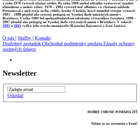
v roku 1976 vytvoril vlastný ateliér. Po roku 1968 mohol oficiálne vystavovať najskôr
obmedzene a neskôr vôbec. 1970 – 1982 vytvoril šesť albumov vo vlastnom náklade.
Prezentoval v nich svoje sochy, reliéfy, kresby či koláže, ktoré nemohol verejne vystaviť.
1983 – 1988 pôsobil ako externý pedagóg na Vysokej škole múzických umení v
Bratislave. V roku 1989 bol spoluzakladateľom združenia výtvarníkov Gerulata. 1990 –
2007 pôsobil ako pedagóg na Vysokej škole výtvarných umení v Bratislave. V rokoch
1993
a
2003
vyšli o jeho tvorbe monografie (Katarína Bajcurová a Ivan Jančár).
O nás
|
Služby
|
Kontakt
Dražobný poriadok
Obchodné podmienky predaja
Zásady ochrany
osobných údajov
Newsletter
Odoslať
DOBRÉ UMENIE POMÁHA ŽIŤ
Tešíme sa na stretnutia s Vami!