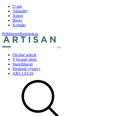
O nás
Aktuality
Autori
Blogy
Kontakt
Prihlásenie
Registrácia
On-line aukcie
Výtvarné diela
Starožitnosti
Predajné výstavy
ARS LEGIS