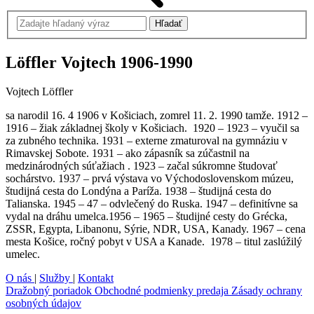
Löffler Vojtech
1906-1990
Vojtech Löffler
sa narodil 16. 4 1906 v Košiciach, zomrel 11. 2. 1990 tamže. 1912 –
1916 – žiak základnej školy v Košiciach. 1920 – 1923 – vyučil sa
za zubného technika. 1931 – externe zmaturoval na gymnáziu v
Rimavskej Sobote. 1931 – ako zápasník sa zúčastnil na
medzinárodných súťažiach . 1923 – začal súkromne študovať
sochárstvo. 1937 – prvá výstava vo Východoslovenskom múzeu,
študijná cesta do Londýna a Paríža. 1938 – študijná cesta do
Talianska. 1945 – 47 – odvlečený do Ruska. 1947 – definitívne sa
vydal na dráhu umelca.1956 – 1965 – študijné cesty do Grécka,
ZSSR, Egypta, Libanonu, Sýrie, NDR, USA, Kanady. 1967 – cena
mesta Košice, ročný pobyt v USA a Kanade. 1978 – titul zaslúžilý
umelec.
O nás
|
Služby
|
Kontakt
Dražobný poriadok
Obchodné podmienky predaja
Zásady ochrany
osobných údajov